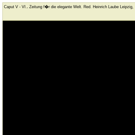
.
Caput V - VI.
Zeitung f�r die elegante Welt. Red. Heinrich Laube
Leipzig,